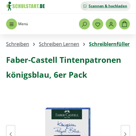
Scannen & hochladen
Zum Hauptinhalt springen
Menü
Schreiben
Schreiben Lernen
Schreiblernfüller
Faber-Castell Tintenpatronen
königsblau, 6er Pack
Bildergalerie überspringen