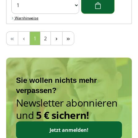
Warnhinweise
Seite
Seite
1
2
Sie wollen nichts mehr
verpassen?
Newsletter abonnieren
und
5 € sichern!
Jetzt anmelden!