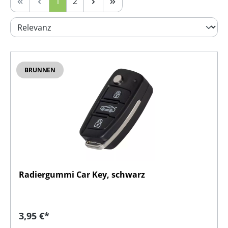
Seite
Seite
1
2
BRUNNEN
Radiergummi Car Key, schwarz
Regulärer Preis:
3,95 €*