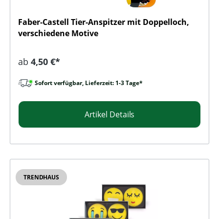
Faber-Castell Tier-Anspitzer mit Doppelloch,
verschiedene Motive
Regulärer Preis:
ab
4,50 €*
Sofort verfügbar, Lieferzeit: 1-3 Tage*
Artikel Details
TRENDHAUS