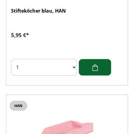
Stifteköcher blau, HAN
Regulärer Preis:
5,95 €*
HAN