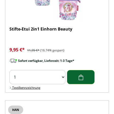
Stifte-Etui 2in1 Einhorn Beauty
Verkaufspreis:
Regulärer Preis:
9,95 €*
11,95 €*
(16.74% gespart)
Sofort verfügbar, Lieferzeit: 1-3 Tage*
Textilkennzeichnung
HAN