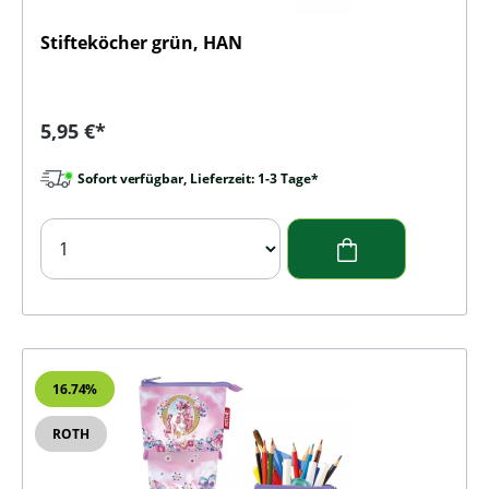
Stifteköcher grün, HAN
Regulärer Preis:
5,95 €*
Sofort verfügbar, Lieferzeit: 1-3 Tage*
16.74
%
ROTH