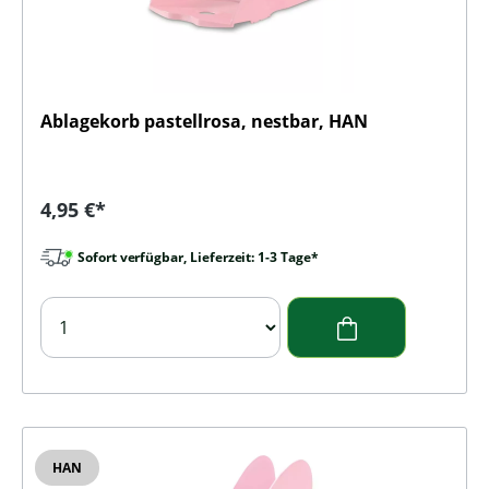
Ablagekorb pastellrosa, nestbar, HAN
Regulärer Preis:
4,95 €*
Sofort verfügbar, Lieferzeit: 1-3 Tage*
HAN