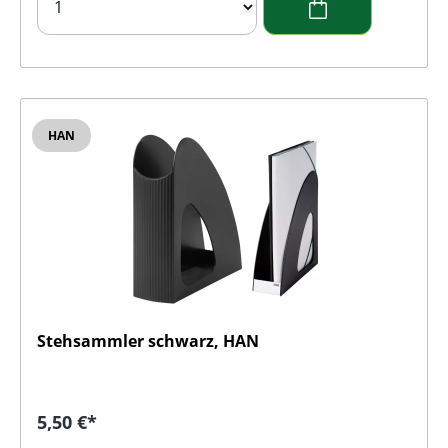
HAN
Stehsammler schwarz, HAN
Regulärer Preis:
5,50 €*