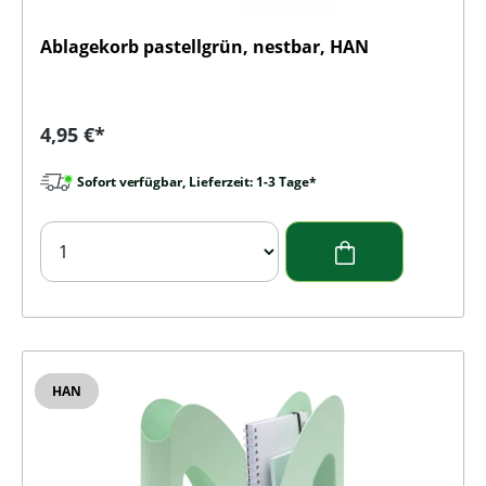
Ablagekorb pastellgrün, nestbar, HAN
Regulärer Preis:
4,95 €*
Sofort verfügbar, Lieferzeit: 1-3 Tage*
HAN