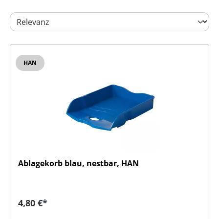
HAN
Ablagekorb blau, nestbar, HAN
Regulärer Preis:
4,80 €*