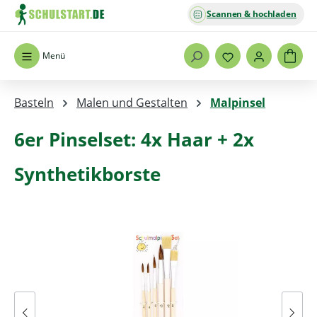
Scannen & hochladen
Zum Hauptinhalt springen
Menü
Basteln
Malen und Gestalten
Malpinsel
6er Pinselset: 4x Haar + 2x
Synthetikborste
Bildergalerie überspringen