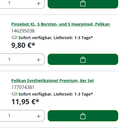
 Anzahl: Gib den gewünschten Wert ein o
Pinselset XL, 5 Borsten- und 5 Haarpinsel, Pelikan
146295038
Sofort verfügbar, Lieferzeit: 1-3 Tage*
9,80 €*
Regulärer Preis:
 Anzahl: Gib den gewünschten Wert ein o
Pelikan Synthetikpinsel Premium, 8er Set
177074381
Sofort verfügbar, Lieferzeit: 1-3 Tage*
11,95 €*
Regulärer Preis:
 Anzahl: Gib den gewünschten Wert ein o