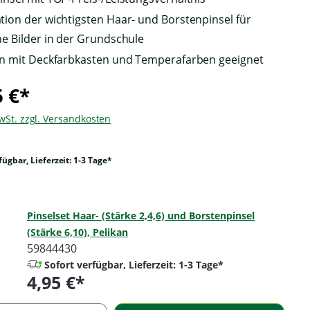
ion der wichtigsten Haar- und Borstenpinsel für
e Bilder in der Grundschule
n mit Deckfarbkasten und Temperafarben geeignet
5 €*
MwSt. zzgl. Versandkosten
fügbar, Lieferzeit: 1-3 Tage*
Pinselset Haar- (Stärke 2,4,6) und Borstenpinsel
(Stärke 6,10), Pelikan
59844430
Sofort verfügbar, Lieferzeit: 1-3 Tage*
4,95 €*
Regulärer Preis: