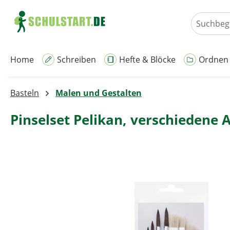
m Hauptinhalt springen
Zur Suche springen
Zur Hauptnavigation springen
Home
Schreiben
Hefte & Blöcke
Ordnen
Basteln
Malen und Gestalten
Pinselset Pelikan, verschiedene
Bildergalerie überspringen