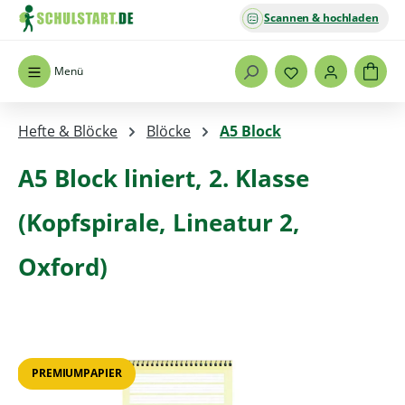
Scannen & hochladen
Zum Hauptinhalt springen
Menü
Hefte & Blöcke
Blöcke
A5 Block
A5 Block liniert, 2. Klasse
(Kopfspirale, Lineatur 2,
Oxford)
Bildergalerie überspringen
PREMIUMPAPIER