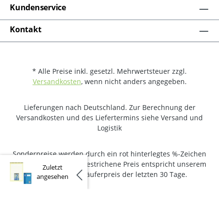
Kundenservice
Kontakt
* Alle Preise inkl. gesetzl. Mehrwertsteuer zzgl.
Versandkosten
, wenn nicht anders angegeben.
Lieferungen nach Deutschland. Zur Berechnung der
Versandkosten und des Liefertermins siehe Versand und
Logistik
Sonderpreise werden durch ein rot hinterlegtes %-Zeichen
gekennzeichnet. Der gestrichene Preis entspricht unserem
Zuletzt
niedrigsten Verkäuferpreis der letzten 30 Tage.
angesehen
Copyright © schulstart.de - Alle Rechte vorbehalten