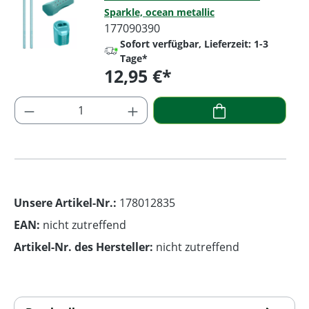
Sparkle, ocean metallic
177090390
Sofort verfügbar, Lieferzeit: 1-3
Tage*
12,95 €*
Regulärer Preis:
Produkt Anzahl: Gib den gewünschten Wer
Unsere Artikel-Nr.:
178012835
EAN:
nicht zutreffend
Artikel-Nr. des Hersteller:
nicht zutreffend