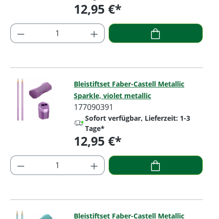
12,95 €*
Regulärer Preis:
Produkt Anzahl: Gib den gewünschten Wer
Bleistiftset Faber-Castell Metallic
Sparkle, violet metallic
177090391
Sofort verfügbar, Lieferzeit: 1-3
Tage*
12,95 €*
Regulärer Preis:
Produkt Anzahl: Gib den gewünschten Wer
Bleistiftset Faber-Castell Metallic