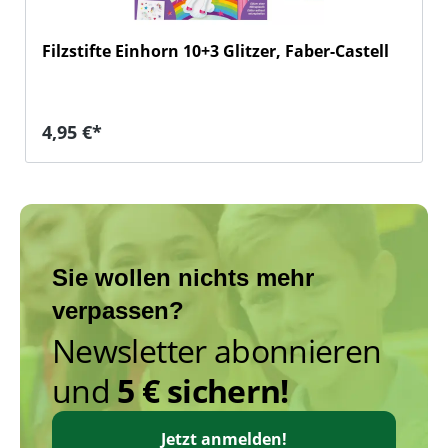
Filzstifte Einhorn 10+3 Glitzer, Faber-Castell
Regulärer Preis:
4,95 €*
Sie wollen nichts mehr
verpassen?
Newsletter abonnieren
und
5 € sichern!
Jetzt anmelden!