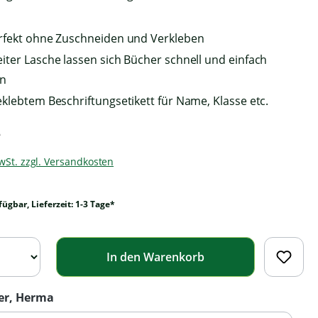
nverstanden, dass Ihre
YouTube übermittelt
rfekt ohne Zuschneiden und Verkleben
 und das Sie die
hutzbestimmungen
iter Lasche lassen sich Bücher schnell und einfach
lesen haben.
en
eklebtem Beschriftungsetikett für Name, Klasse etc.
Akzeptieren
*
MwSt. zzgl. Versandkosten
fügbar, Lieferzeit: 1-3 Tage*
In den Warenkorb
er, Herma