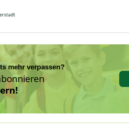
erstadt
hts mehr verpassen?
abonnieren
hern!