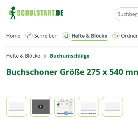
m Hauptinhalt springen
Zur Suche springen
Zur Hauptnavigation springen
Home
Schreiben
Hefte & Blöcke
Ordne
Hefte & Blöcke
Buchumschläge
Buchschoner Größe 275 x 540 m
Bildergalerie überspringen