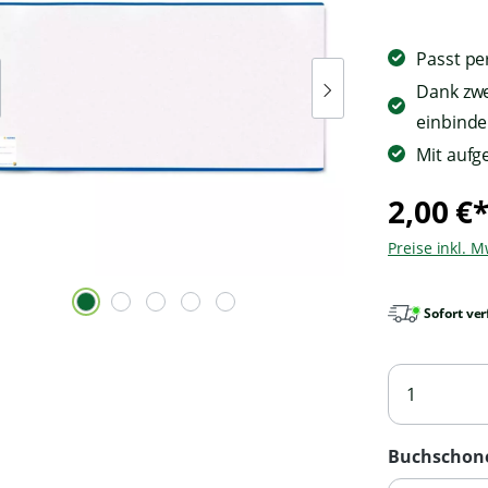
Sie sich ei
Daten an 
Passt pe
werden
Datensc
Dank zwe
ge
einbind
Mit aufg
2,00 €
Preise inkl. 
Sofort ver
Buchschon