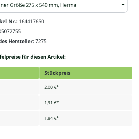
ner Größe 275 x 540 mm, Herma
kel-Nr.:
164417650
05072755
des Hersteller:
7275
elpreise für diesen Artikel:
Stückpreis
2,00 €*
1,91 €*
1,84 €*