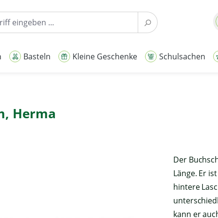
n
Basteln
Kleine Geschenke
Schulsachen
m, Herma
Der Buchsch
Länge. Er is
hintere Las
unterschiedl
Mit dem Aufr
kann er auc