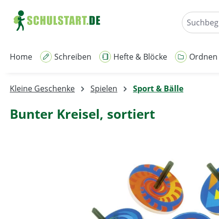
m Hauptinhalt springen
Zur Suche springen
Zur Hauptnavigation springen
Home
Schreiben
Hefte & Blöcke
Ordnen
Kleine Geschenke
Spielen
Sport & Bälle
Bunter Kreisel, sortiert
Bildergalerie überspringen