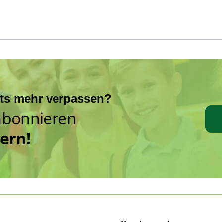
hts mehr verpassen?
abonnieren
hern!