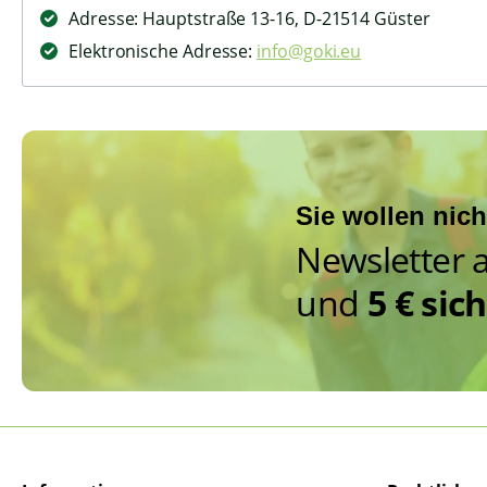
Adresse: Hauptstraße 13-16, D-21514 Güster
Elektronische Adresse:
info@goki.eu
Sie wollen nic
Newsletter 
und
5 € sic