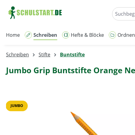
m Hauptinhalt springen
Zur Suche springen
Zur Hauptnavigation springen
Home
Schreiben
Hefte & Blöcke
Ordnen
Schreiben
Stifte
Buntstifte
Jumbo Grip Buntstifte Orange Ne
Bildergalerie überspringen
JUMBO