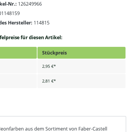
kel-Nr.:
126249966
01148159
des Hersteller:
114815
elpreise für diesen Artikel:
Stückpreis
2,95 €*
2,81 €*
5 Neonfarben aus dem Sortiment von Faber-Castell