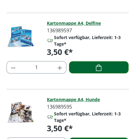
Kartonmappe A4, Delfine
136989597
Sofort verfügbar, Lieferzeit: 1-3
Tage*
3,50 €*
Regulärer Preis:
Produkt Anzahl: Gib den gewünschten Wer
Kartonmappe A4, Hunde
136989595
Sofort verfügbar, Lieferzeit: 1-3
Tage*
3,50 €*
Regulärer Preis: