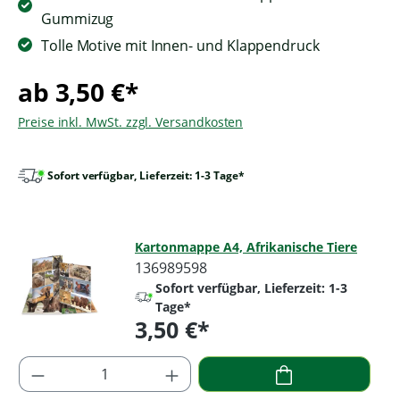
Gummizug
Tolle Motive mit Innen- und Klappendruck
ab 3,50 €*
Preise inkl. MwSt. zzgl. Versandkosten
Sofort verfügbar, Lieferzeit: 1-3 Tage*
Kartonmappe A4, Afrikanische Tiere
136989598
Sofort verfügbar, Lieferzeit: 1-3
Tage*
3,50 €*
Regulärer Preis:
Produkt Anzahl: Gib den gewünschten Wer