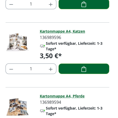
Produkt Anzahl: Gib den gewünschten Wer
Kartonmappe A4, Katzen
136989596
Sofort verfügbar, Lieferzeit: 1-3
Tage*
3,50 €*
Regulärer Preis:
Produkt Anzahl: Gib den gewünschten Wer
Kartonmappe A4, Pferde
136989594
Sofort verfügbar, Lieferzeit: 1-3
Tage*