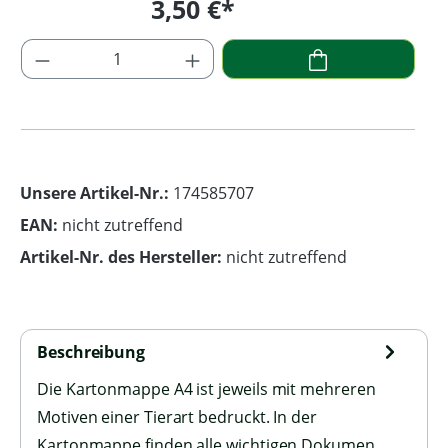
3,50 €*
Regulärer Preis:
Produkt Anzahl: Gib den gewünschten Wer
Unsere Artikel-Nr.:
174585707
EAN:
nicht zutreffend
Artikel-Nr. des Hersteller:
nicht zutreffend
Beschreibung
Die Kartonmappe A4 ist jeweils mit mehreren
Motiven einer Tierart bedruckt. In der
Kartonmappe finden alle wichtigen Dokumen…