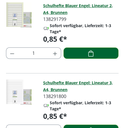
Schulhefte Blauer Engel: Lineatur 2,
A4, Brunnen
138291799
Sofort verfügbar, Lieferzeit: 1-3
Tage*
0,85 €*
Regulärer Preis:
Produkt Anzahl: Gib den gewünschten Wer
Schulhefte Blauer Engel: Lineatur 3,
A4, Brunnen
138291800
Sofort verfügbar, Lieferzeit: 1-3
Tage*
0,85 €*
Regulärer Preis: