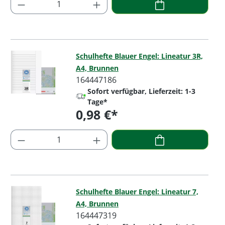
Produkt Anzahl: Gib den gewünschten Wer
Schulhefte Blauer Engel: Lineatur 3R,
A4, Brunnen
164447186
Sofort verfügbar, Lieferzeit: 1-3
Tage*
0,98 €*
Regulärer Preis:
Produkt Anzahl: Gib den gewünschten Wer
Schulhefte Blauer Engel: Lineatur 7,
A4, Brunnen
164447319