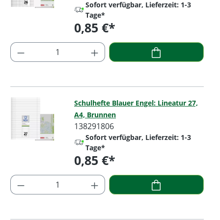
Sofort verfügbar, Lieferzeit: 1-3
Tage*
0,85 €*
Regulärer Preis:
Produkt Anzahl: Gib den gewünschten Wer
Schulhefte Blauer Engel: Lineatur 27,
A4, Brunnen
138291806
Sofort verfügbar, Lieferzeit: 1-3
Tage*
0,85 €*
Regulärer Preis:
Produkt Anzahl: Gib den gewünschten Wer