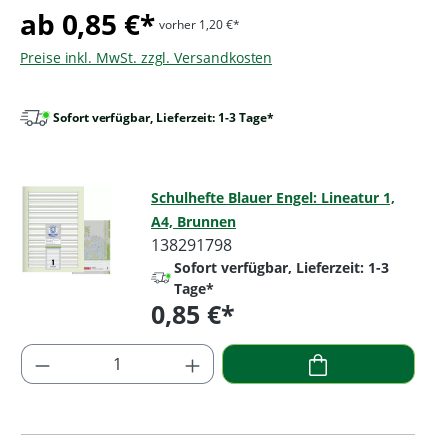
ab 0,85 €*
vorher 1,20 €*
Preise inkl. MwSt. zzgl. Versandkosten
Sofort verfügbar, Lieferzeit: 1-3 Tage*
Schulhefte Blauer Engel: Lineatur 1,
A4, Brunnen
138291798
Sofort verfügbar, Lieferzeit: 1-3
Tage*
0,85 €*
Regulärer Preis:
Produkt Anzahl: Gib den gewünschten Wer