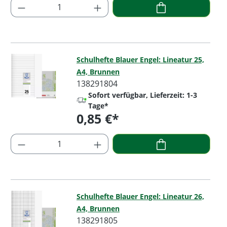
Produkt Anzahl: Gib den gewünschten Wer
Schulhefte Blauer Engel: Lineatur 25,
A4, Brunnen
138291804
Sofort verfügbar, Lieferzeit: 1-3
Tage*
0,85 €*
Regulärer Preis:
Produkt Anzahl: Gib den gewünschten Wer
Schulhefte Blauer Engel: Lineatur 26,
A4, Brunnen
138291805