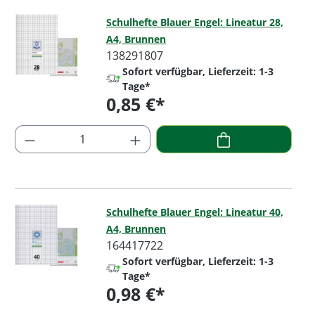
Schulhefte Blauer Engel: Lineatur 28,
A4, Brunnen
138291807
Sofort verfügbar, Lieferzeit: 1-3
Tage*
0,85 €*
Regulärer Preis:
Produkt Anzahl: Gib den gewünschten Wer
Schulhefte Blauer Engel: Lineatur 40,
A4, Brunnen
164417722
Sofort verfügbar, Lieferzeit: 1-3
Tage*
0,98 €*
Regulärer Preis: