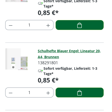
Sofort verfügbar, Lieferzeit: 1-3
Tage*
0,85 €*
Regulärer Preis:
Produkt Anzahl: Gib den gewünschten Wer
Schulhefte Blauer Engel: Lineatur 20,
A4, Brunnen
138291801
Sofort verfügbar, Lieferzeit: 1-3
Tage*
0,85 €*
Regulärer Preis:
Produkt Anzahl: Gib den gewünschten Wer