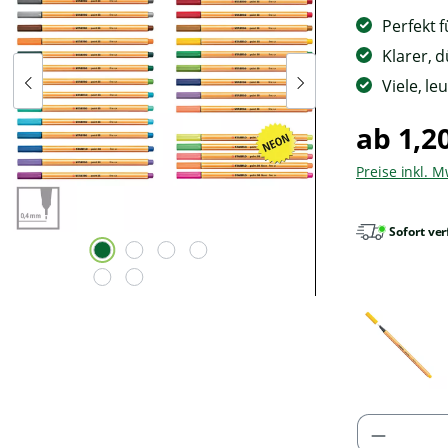
einversta
Perfekt 
Daten
Klarer, 
übermittel
Viele, l
Datenschu
gele
ab 1,2
Preise inkl. 
Akz
Sofort ver