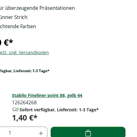
nden, dass Ihre
für überzeugende Präsentationen
 an YouTube
dünner Strich
t werden und das
Sie die
euchtende Farben
tzbestimmungen
sen haben.
0 €*
MwSt. zzgl. Versandkosten
eptieren
fügbar, Lieferzeit: 1-3 Tage*
Stabilo Fineliner point 88, gelb 44
126264268
Sofort verfügbar, Lieferzeit: 1-3 Tage*
1,40 €*
Regulärer Preis: