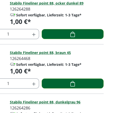
Stabilo Fineliner point 88, ocker dunkel 89
126264288
Sofort verfügbar, Lieferzeit: 1-3 Tage*
1,00 €*
Regulärer Preis:
 Anzahl: Gib den gewünschten Wert ein o
Stabilo Fineliner point 88, braun 45
126264468
Sofort verfügbar, Lieferzeit: 1-3 Tage*
1,00 €*
Regulärer Preis:
 Anzahl: Gib den gewünschten Wert ein o
Stabilo Fineliner point 88, dunkelgrau 96
126264286