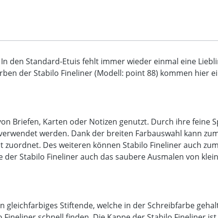
 In den Standard-Etuis fehlt immer wieder einmal eine Lie
ben der Stabilo Fineliner (Modell: point 88) kommen hier ei
on Briefen, Karten oder Notizen genutzt. Durch ihre feine S
 verwendet werden. Dank der breiten Farbauswahl kann zum 
it zuordnet. Des weiteren können Stabilo Fineliner auch z
e der Stabilo Fineliner auch das saubere Ausmalen von klein
in gleichfarbiges Stiftende, welche in der Schreibfarbe geh
neliner schnell finden. Die Kappe der Stabilo Fineliner ist 