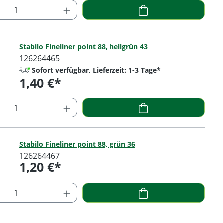
 Anzahl: Gib den gewünschten Wert ein o
Stabilo Fineliner point 88, hellgrün 43
126264465
Sofort verfügbar, Lieferzeit: 1-3 Tage*
1,40 €*
Regulärer Preis:
 Anzahl: Gib den gewünschten Wert ein o
Stabilo Fineliner point 88, grün 36
126264467
1,20 €*
Regulärer Preis:
 Anzahl: Gib den gewünschten Wert ein o