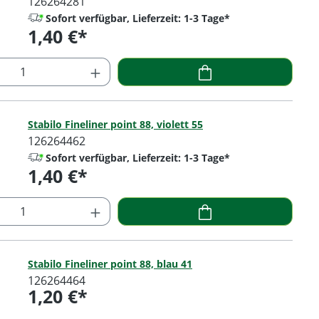
126264281
Sofort verfügbar, Lieferzeit: 1-3 Tage*
1,40 €*
Regulärer Preis:
 Anzahl: Gib den gewünschten Wert ein o
Stabilo Fineliner point 88, violett 55
126264462
Sofort verfügbar, Lieferzeit: 1-3 Tage*
1,40 €*
Regulärer Preis:
 Anzahl: Gib den gewünschten Wert ein o
Stabilo Fineliner point 88, blau 41
126264464
1,20 €*
Regulärer Preis: