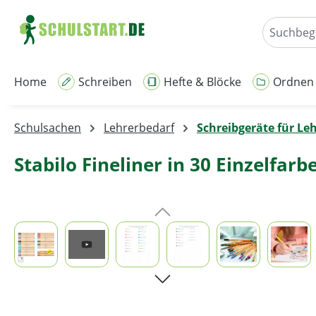
m Hauptinhalt springen
Zur Suche springen
Zur Hauptnavigation springen
Home
Schreiben
Hefte & Blöcke
Ordnen
Schulsachen
Lehrerbedarf
Schreibgeräte für Le
Stabilo Fineliner in 30 Einzelfarb
Bildergalerie überspringen