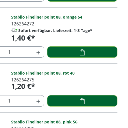
 Anzahl: Gib den gewünschten Wert ein o
Stabilo Fineliner point 88, orange 54
126264272
Sofort verfügbar, Lieferzeit: 1-3 Tage*
1,40 €*
Regulärer Preis:
 Anzahl: Gib den gewünschten Wert ein o
Stabilo Fineliner point 88, rot 40
126264275
1,20 €*
Regulärer Preis:
 Anzahl: Gib den gewünschten Wert ein o
Stabilo Fineliner point 88, pink 56