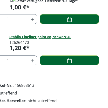
Sofort verfügbar, Lieferzeit: 1-3 Tage*
1,00 €*
Regulärer Preis:
 Anzahl: Gib den gewünschten Wert ein o
Stabilo Fineliner point 88, schwarz 46
126264470
1,20 €*
Regulärer Preis:
 Anzahl: Gib den gewünschten Wert ein o
kel-Nr.:
156868613
zutreffend
des Hersteller:
nicht zutreffend