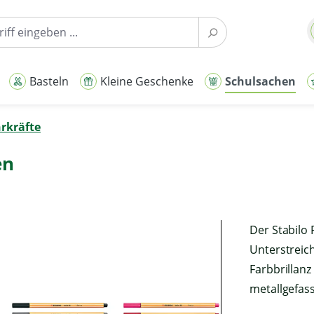
Basteln
Kleine Geschenke
Schulsachen
hrkräfte
en
Der Stabilo 
Unterstreich
Farbbrillanz
Mit dem Au
metallgefass
erklär