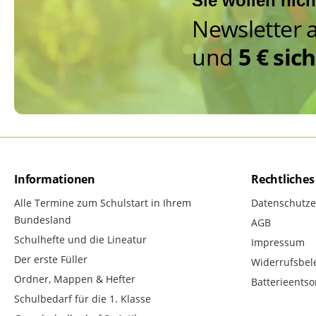
Sie wollen nic
Newsletter 
und
5 € sic
Informationen
Rechtliches
Alle Termine zum Schulstart in Ihrem
Datenschutze
Bundesland
AGB
Schulhefte und die Lineatur
Impressum
Der erste Füller
Widerrufsbel
Ordner, Mappen & Hefter
Batterieents
Schulbedarf für die 1. Klasse