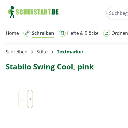
m Hauptinhalt springen
Zur Suche springen
Zur Hauptnavigation springen
Home
Schreiben
Hefte & Blöcke
Ordnen
Schreiben
Stifte
Textmarker
Stabilo Swing Cool, pink
Bildergalerie überspringen