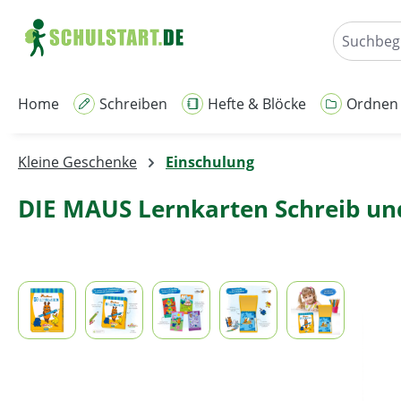
m Hauptinhalt springen
Zur Suche springen
Zur Hauptnavigation springen
Home
Schreiben
Hefte & Blöcke
Ordnen
Kleine Geschenke
Einschulung
DIE MAUS Lernkarten Schreib un
Bildergalerie überspringen