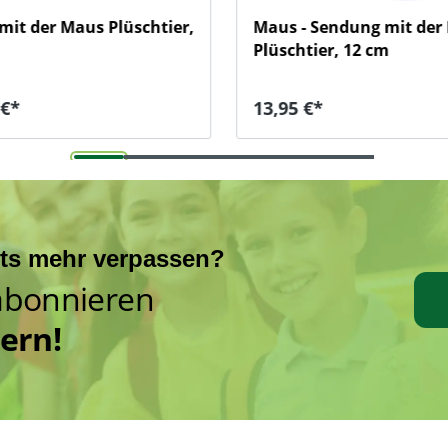
it der Maus Plüschtier,
Maus - Sendung mit der
Plüschtier, 12 cm
 Preis:
Regulärer Preis:
 €*
13,95 €*
hts mehr verpassen?
abonnieren
hern!