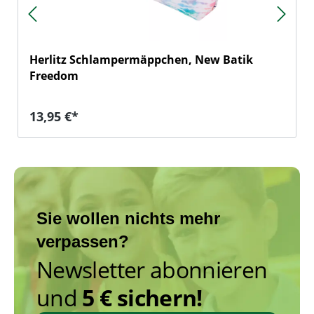
Herlitz Schlampermäppchen, New Batik
Freedom
Regulärer Preis:
13,95 €*
Sie wollen nichts mehr
verpassen?
Newsletter abonnieren
und
5 € sichern!