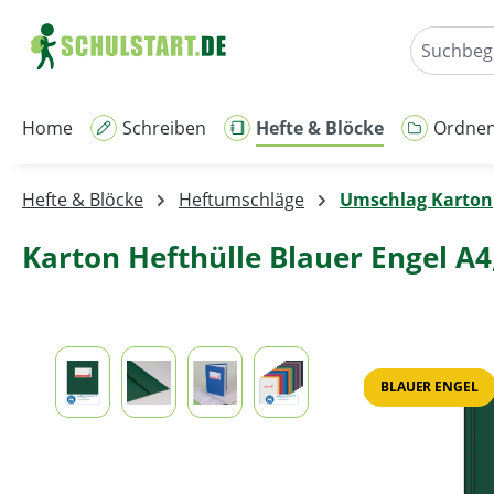
m Hauptinhalt springen
Zur Suche springen
Zur Hauptnavigation springen
Home
Schreiben
Hefte & Blöcke
Ordne
Hefte & Blöcke
Heftumschläge
Umschlag Karton
Karton Hefthülle Blauer Engel A
Bildergalerie überspringen
BLAUER ENGEL