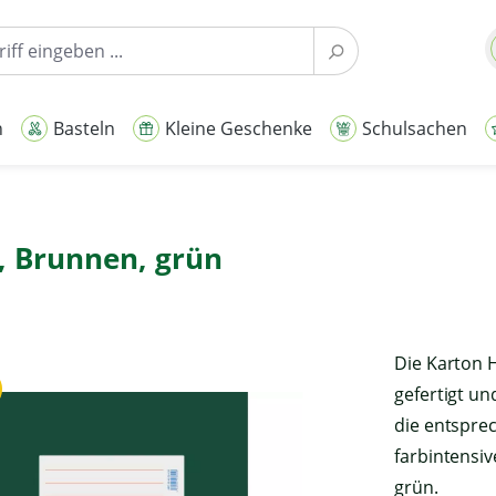
n
Basteln
Kleine Geschenke
Schulsachen
4, Brunnen, grün
Die Karton 
gefertigt u
die entspre
farbintensiv
grün.