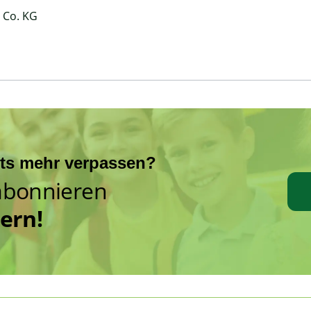
 Co. KG
hts mehr verpassen?
abonnieren
hern!