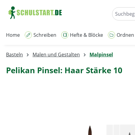
m Hauptinhalt springen
Zur Suche springen
Zur Hauptnavigation springen
Home
Schreiben
Hefte & Blöcke
Ordnen
Basteln
Malen und Gestalten
Malpinsel
Pelikan Pinsel: Haar Stärke 10
Bildergalerie überspringen