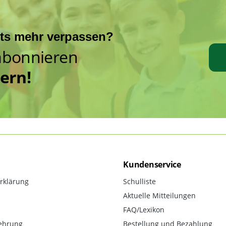
hts mehr verpassen?
abonnieren
hern!
Kundenservice
rklärung
Schulliste
Aktuelle Mitteilungen
FAQ/Lexikon
ehrung
Bestellung und Bezahlung