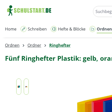
m Hauptinhalt springen
Zur Suche springen
Zur Hauptnavigation springen
Home
Schreiben
Hefte & Blöcke
Ordnen
Ordnen
Ordner
Ringhefter
Fünf Ringhefter Plastik: gelb, or
Bildergalerie überspringen