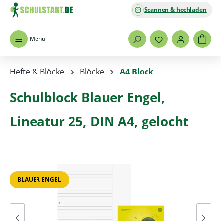
Scannen & hochladen
Zum Hauptinhalt springen
Menü
Hefte & Blöcke
Blöcke
A4 Block
Schulblock Blauer Engel,
Lineatur 25, DIN A4, gelocht
Bildergalerie überspringen
BLAUER ENGEL