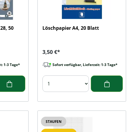
28, 50
Löschpapier A4, 20 Blatt
Regulärer Preis:
3,50 €*
t: 1-3 Tage*
Sofort verfügbar, Lieferzeit: 1-3 Tage*
STAUFEN