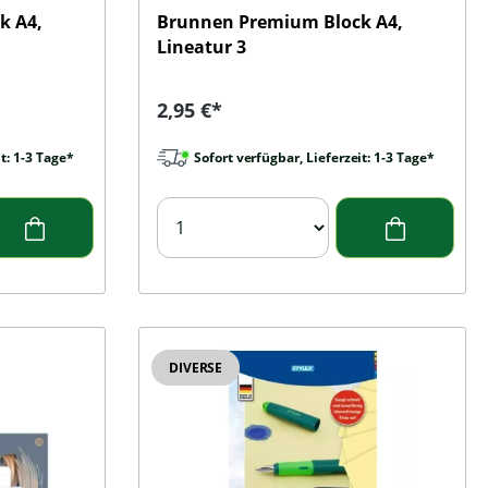
k A4,
Brunnen Premium Block A4,
Lineatur 3
Regulärer Preis:
2,95 €*
t: 1-3 Tage*
Sofort verfügbar, Lieferzeit: 1-3 Tage*
DIVERSE