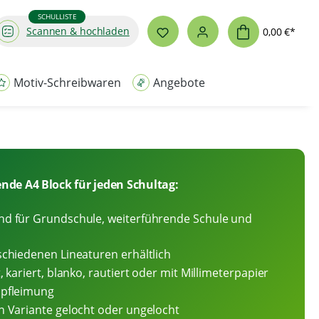
SCHULLISTE
Scannen & hochladen
0,00 €*
Motiv-Schreibwaren
Angebote
nde A4 Block für jeden Schultag:
nd für Grundschule, weiterführende Schule und
schiedenen Lineaturen erhältlich
t, kariert, blanko, rautiert oder mit Millimeterpapier
opfleimung
h Variante gelocht oder ungelocht