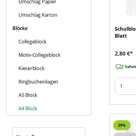
Umschlag Papier
Umschlag Karton
Blöcke
Schulblo
Blatt
Collegeblock
Reguläre
2,80 €*
Motiv-Collegeblock
Sofort
Kieserblock
Ringbucheinlagen
A5 Block
A4 Block
25
%