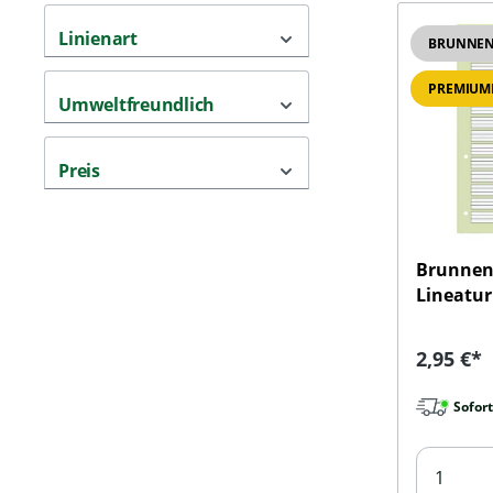
Linienart
BRUNNE
PREMIUM
Umweltfreundlich
Preis
Brunnen
Lineatur
Reguläre
2,95 €*
Sofort