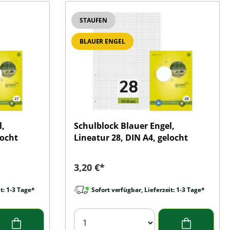
STAUFEN
BLAUER ENGEL
l,
Schulblock Blauer Engel,
locht
Lineatur 28, DIN A4, gelocht
Regulärer Preis:
3,20 €*
t: 1-3 Tage*
Sofort verfügbar, Lieferzeit: 1-3 Tage*