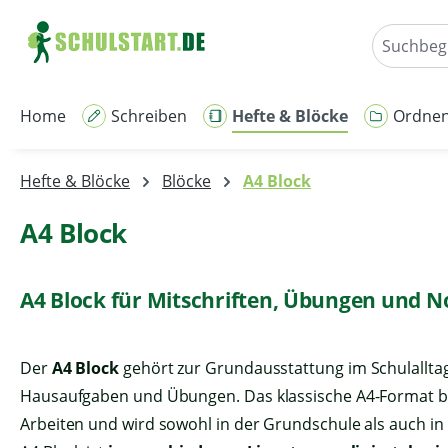
m Hauptinhalt springen
Zur Suche springen
Zur Hauptnavigation springen
Home
Schreiben
Hefte & Blöcke
Ordne
Hefte & Blöcke
Blöcke
A4 Block
A4 Block
A4 Block für Mitschriften, Übungen und N
Der
A4 Block
gehört zur Grundausstattung im Schulalltag 
Hausaufgaben und Übungen. Das klassische A4-Format bie
Arbeiten und wird sowohl in der Grundschule als auch in