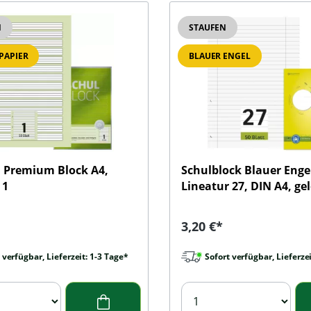
N
STAUFEN
PAPIER
BLAUER ENGEL
 Premium Block A4,
Schulblock Blauer Enge
 1
Lineatur 27, DIN A4, ge
r Preis:
Regulärer Preis:
3,20 €*
 verfügbar, Lieferzeit: 1-3 Tage*
Sofort verfügbar, Lieferzei