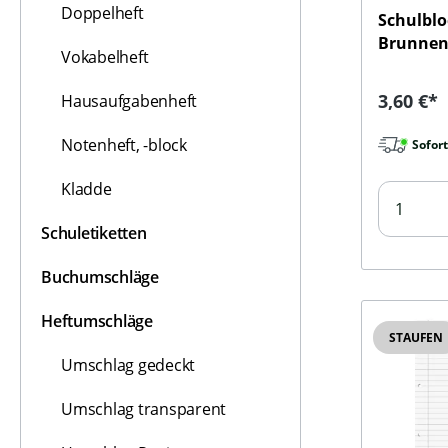
Doppelheft
Schulblo
Brunne
Vokabelheft
Reguläre
3,60 €*
Hausaufgabenheft
Notenheft, -block
Sofort
Kladde
Schuletiketten
Buchumschläge
Heftumschläge
STAUFEN
Umschlag gedeckt
Umschlag transparent