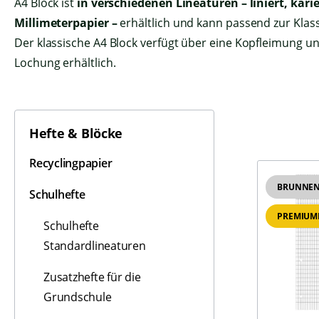
A4 Block ist
in verschiedenen Lineaturen – liniert, karie
Millimeterpapier –
erhältlich und kann passend zur Kla
Der klassische A4 Block verfügt über eine Kopfleimung u
Lochung erhältlich.
Hefte & Blöcke
Recyclingpapier
BRUNNE
Schulhefte
PREMIUM
Schulhefte
Standardlineaturen
Zusatzhefte für die
Grundschule