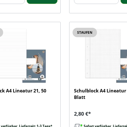
STAUFEN
ck A4 Lineatur 21, 50
Schulblock A4 Lineatur 
Blatt
r Preis:
Regulärer Preis:
2,80 €*
 verfügbar, Lieferzeit: 1-3 Tage*
Sofort verfügbar, Lieferzei