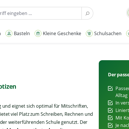
n
Basteln
Kleine Geschenke
Schulsachen
Der passe
otizen
Passe
Alltag
In ver
und eignet sich optimal für Mitschriften,
Linier
tet viel Platz zum Schreiben, Rechnen und
Mit K
 der weiterführenden Schule genutzt. Der
Je nac