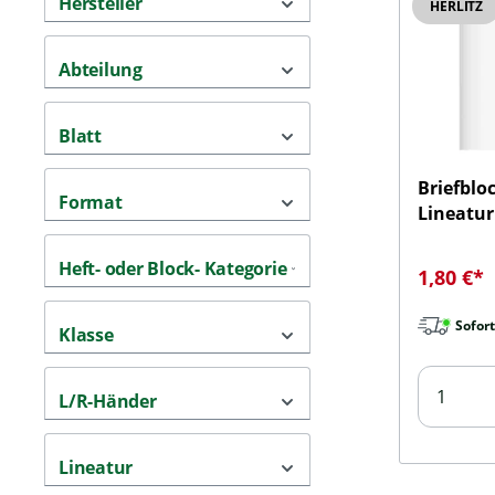
Hersteller
HERLITZ
Abteilung
Blatt
Briefblo
Format
Lineatur 
Heft- oder Block- Kategorie
Verkaufs
1,80 €*
Sofort
Klasse
L/R-Händer
Lineatur