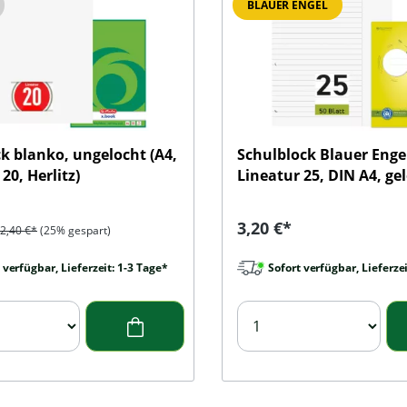
BLAUER ENGEL
ck blanko, ungelocht (A4,
Schulblock Blauer Enge
20, Herlitz)
Lineatur 25, DIN A4, ge
preis:
Regulärer Preis:
Regulärer Preis:
3,20 €*
2,40 €*
(25% gespart)
 verfügbar, Lieferzeit: 1-3 Tage*
Sofort verfügbar, Lieferzei