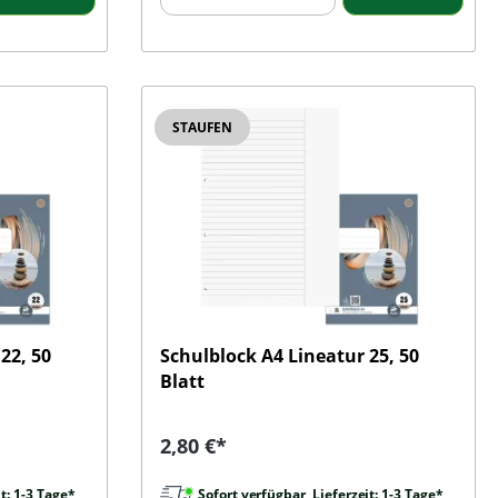
STAUFEN
22, 50
Schulblock A4 Lineatur 25, 50
Blatt
Regulärer Preis:
2,80 €*
t: 1-3 Tage*
Sofort verfügbar, Lieferzeit: 1-3 Tage*