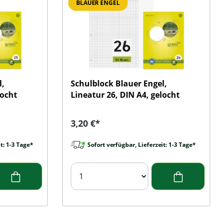
BLAUER ENGEL
l,
Schulblock Blauer Engel,
locht
Lineatur 26, DIN A4, gelocht
Regulärer Preis:
3,20 €*
t: 1-3 Tage*
Sofort verfügbar, Lieferzeit: 1-3 Tage*